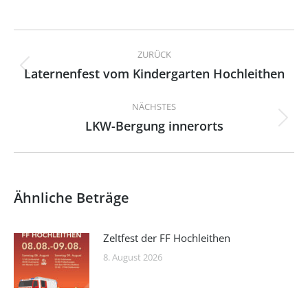
Kommentarnavigation
ZURÜCK
Laternenfest vom Kindergarten Hochleithen
Vorheriger
Beitrag:
NÄCHSTES
LKW-Bergung innerorts
Nächster
Beitrag:
Ähnliche Beträge
Zeltfest der FF Hochleithen
8. August 2026