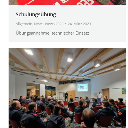
Schulungsübung
Allgemein
,
News
,
News 2023
24. März 2023
Übungsannahme: technischer Einsatz