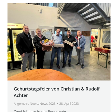
Geburtstagsfeier von Christian & Rudolf
Achter
Allgemein
,
News
,
News 2023
28. April 2023
Zwei Jubilare in der Feuerwehr