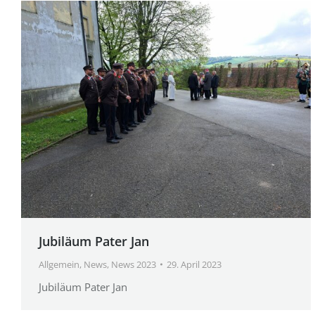
Jubiläum Pater Jan
Allgemein
,
News
,
News 2023
29. April 2023
Jubiläum Pater Jan