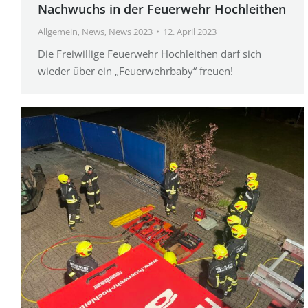
Nachwuchs in der Feuerwehr Hochleithen
Allgemein
,
News
,
News 2023
12. April 2023
Die Freiwillige Feuerwehr Hochleithen darf sich
wieder über ein „Feuerwehrbaby“ freuen!