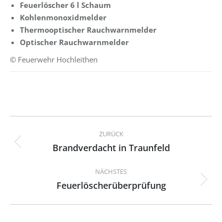
Feuerlöscher 6 l Schaum
Kohlenmonoxidmelder
Thermooptischer Rauchwarnmelder
Optischer Rauchwarnmelder
© Feuerwehr Hochleithen
Kommentarnavigation
ZURÜCK
Brandverdacht in Traunfeld
Vorheriger
Beitrag:
NÄCHSTES
Feuerlöscherüberprüfung
Nächster
Beitrag: