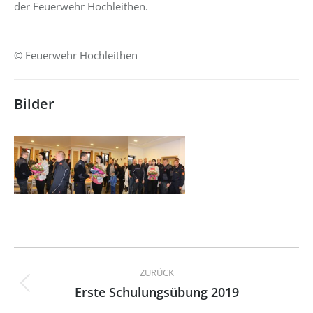
der Feuerwehr Hochleithen.
© Feuerwehr Hochleithen
Bilder
Kommentarnavigation
ZURÜCK
Erste Schulungsübung 2019
Vorheriger
Beitrag: