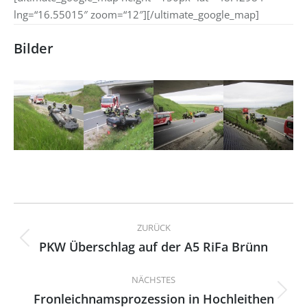
lng=“16.55015″ zoom=“12″][/ultimate_google_map]
Bilder
Kommentarnavigation
ZURÜCK
PKW Überschlag auf der A5 RiFa Brünn
Vorheriger
Beitrag:
NÄCHSTES
Fronleichnamsprozession in Hochleithen
Nächster