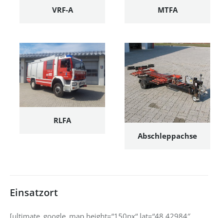
VRF-A
MTFA
RLFA
Abschleppachse
Einsatzort
[ultimate_google_map height=“150px“ lat=“48.42984″