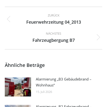
Kommentarnavigation
ZURÜCK
Feuerwehrzeitung 04_2013
Vorheriger
Beitrag:
NÄCHSTES
Fahrzeugbergung B7
Nächster
Beitrag:
Ähnliche Beträge
Alarmierung „B3 Gebäudebrand –
Wohnhaus“
15. Juli 2026
Alarmierung „B2 Fahrzeugbrand –