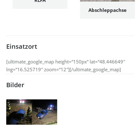
Abschleppachse
Einsatzort
[ultimate_google_map height=“150px“ lat=“48.446649″
lng=“16.525719″ zoom=“12″][/ultimate_google_map]
Bilder