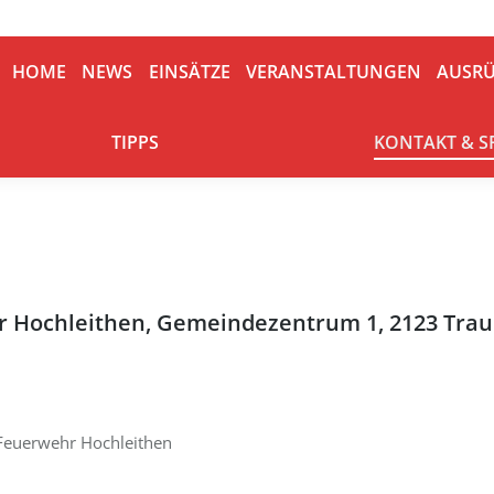
HOME
NEWS
EINSÄTZE
VERANSTALTUNGEN
AUSRÜ
HOME
NEWS
EINSÄTZE
VERANSTALTUNGEN
AUSR
TIPPS
KONTAKT & S
TIPPS
KONTAKT & 
hr Hochleithen, Gemeindezentrum 1, 2123 Trau
 Feuerwehr Hochleithen