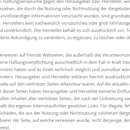
en. Haftungsansprüche gegen den Herausgeber bzw. Hersteller, we
 beziehen, die durch die Nutzung oder Nichtnutzung der dargebot
unvollständiger Informationen verursacht wurden, sind grundsätz
Herstellers kein nachweislich vorsätzliches oder grob fahrlässige
 unverbindlich. Der Hersteller behält es sich ausdrücklich vor, T
rte Ankündigung zu verändern, zu ergänzen, zu löschen oder die
 Verweisen auf fremde Webseiten, die außerhalb des Verantwortu
 eine Haftungsverpflichtung ausschließlich in dem Fall in Kraft tr
Kenntnis haben und es ihnen technisch möglich und zumutbar wäre
hindern. Herausgeber und Hersteller erklären hiermit ausdrücklic
halte auf den verlinkten Seiten erkennbar waren. Auf die aktuelle
t dieser Seiten haben Herausgeber und Hersteller keinerlei Einflus
allen Inhalten aller verlinkten Seiten, die nach der Linksetzung 
rhalb des eigenen Internetauftrittes gesetzten Links. Für illegale, 
 Schäden, die aus der Nutzung oder Nichtnutzung solcherart darg
nbieter der Seite, auf welche verwiesen wurde, nicht derjenige, der
weist.