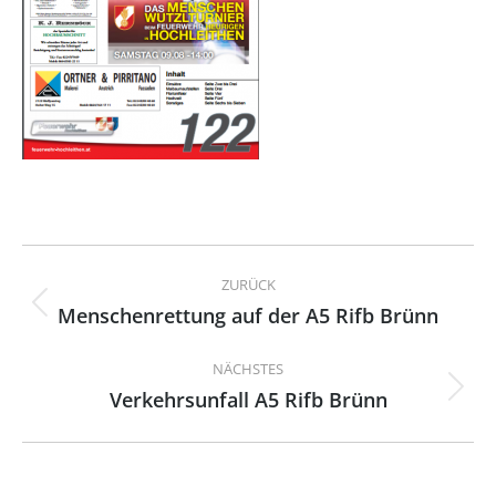
Kommentarnavigation
ZURÜCK
Menschenrettung auf der A5 Rifb Brünn
Vorheriger
Beitrag:
NÄCHSTES
Verkehrsunfall A5 Rifb Brünn
Nächster
Beitrag: