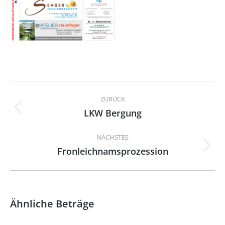
Kommentarnavigation
ZURÜCK
LKW Bergung
Vorheriger
Beitrag:
NÄCHSTES
Fronleichnamsprozession
Nächster
Beitrag:
Ähnliche Beträge