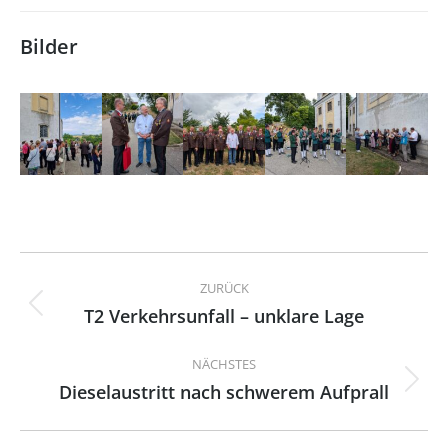
Bilder
Kommentarnavigation
ZURÜCK
T2 Verkehrsunfall – unklare Lage
Vorheriger
Beitrag:
NÄCHSTES
Dieselaustritt nach schwerem Aufprall
Nächster
Beitrag: