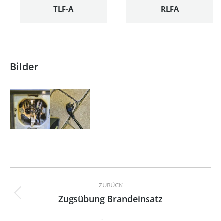
TLF-A
RLFA
Bilder
Kommentarnavigation
ZURÜCK
Zugsübung Brandeinsatz
Vorheriger
Beitrag: