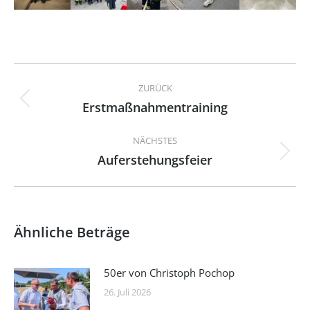
Kommentarnavigation
ZURÜCK
Erstmaßnahmentraining
Vorheriger
Beitrag:
NÄCHSTES
Auferstehungsfeier
Nächster
Beitrag:
Ähnliche Beträge
50er von Christoph Pochop
26. Juli 2026