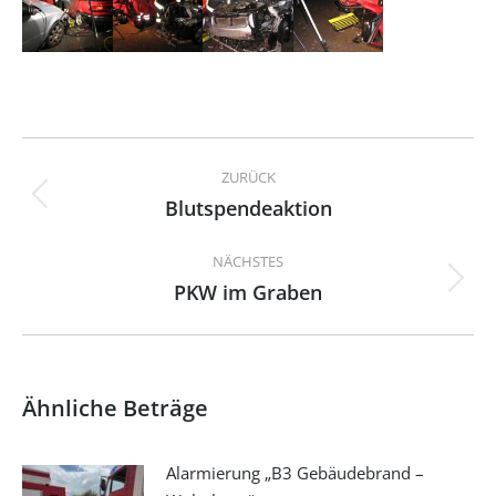
Kommentarnavigation
ZURÜCK
Blutspendeaktion
Vorheriger
Beitrag:
NÄCHSTES
PKW im Graben
Nächster
Beitrag:
Ähnliche Beträge
Alarmierung „B3 Gebäudebrand –