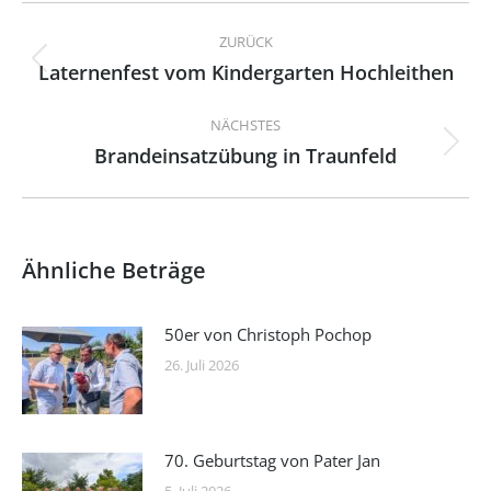
Kommentarnavigation
ZURÜCK
Laternenfest vom Kindergarten Hochleithen
Vorheriger
Beitrag:
NÄCHSTES
Brandeinsatzübung in Traunfeld
Nächster
Beitrag:
Ähnliche Beträge
50er von Christoph Pochop
26. Juli 2026
70. Geburtstag von Pater Jan
5. Juli 2026