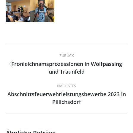
Kommentarnavigation
ZURÜCK
Fronleichnamsprozessionen in Wolfpassing
Vorheriger
und Traunfeld
Beitrag:
NÄCHSTES
Abschnittsfeuerwehrleistungsbewerbe 2023 in
Nächster
Pillichsdorf
Beitrag:
Ähnliche Beträge