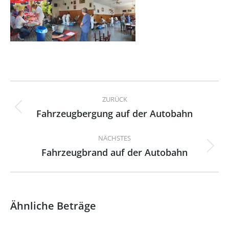
Kommentarnavigation
ZURÜCK
Fahrzeugbergung auf der Autobahn
Vorheriger
Beitrag:
NÄCHSTES
Fahrzeugbrand auf der Autobahn
Nächster
Beitrag:
Ähnliche Beträge