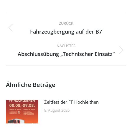
Kommentarnavigation
ZURÜCK
Fahrzeugbergung auf der B7
Vorheriger
Beitrag:
NÄCHSTES
Abschlussübung „Technischer Einsatz“
Nächster
Beitrag:
Ähnliche Beträge
Zeltfest der FF Hochleithen
8. August 2026