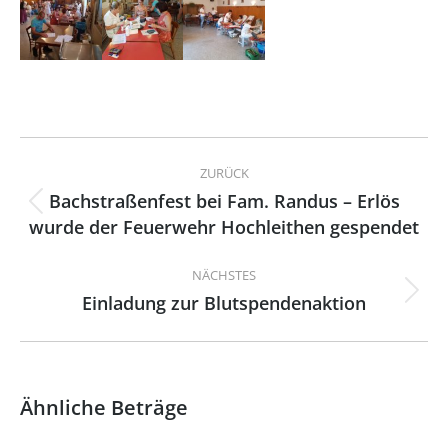
Kommentarnavigation
ZURÜCK
Bachstraßenfest bei Fam. Randus – Erlös
Vorheriger
wurde der Feuerwehr Hochleithen gespendet
Beitrag:
NÄCHSTES
Einladung zur Blutspendenaktion
Nächster
Beitrag:
Ähnliche Beträge