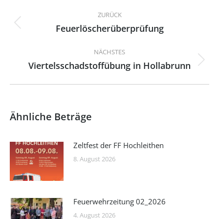
Kommentarnavigation
ZURÜCK
Feuerlöscherüberprüfung
Vorheriger
Beitrag:
NÄCHSTES
Viertelsschadstoffübung in Hollabrunn
Nächster
Beitrag:
Ähnliche Beträge
Zeltfest der FF Hochleithen
8. August 2026
Feuerwehrzeitung 02_2026
4. August 2026