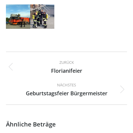
Kommentarnavigation
ZURÜCK
Florianifeier
Vorheriger
Beitrag:
NÄCHSTES
Geburtstagsfeier Bürgermeister
Nächster
Beitrag:
Ähnliche Beträge