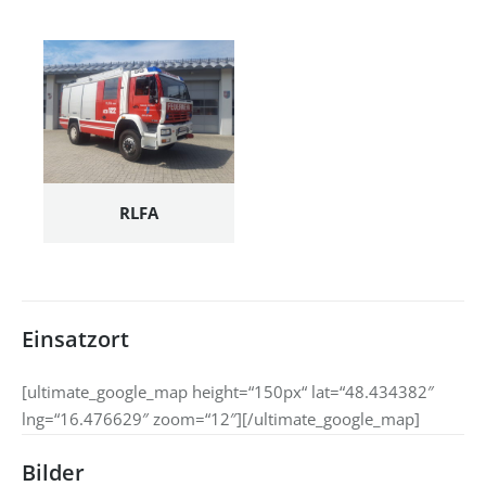
RLFA
Einsatzort
[ultimate_google_map height=“150px“ lat=“48.434382″
lng=“16.476629″ zoom=“12″][/ultimate_google_map]
Bilder