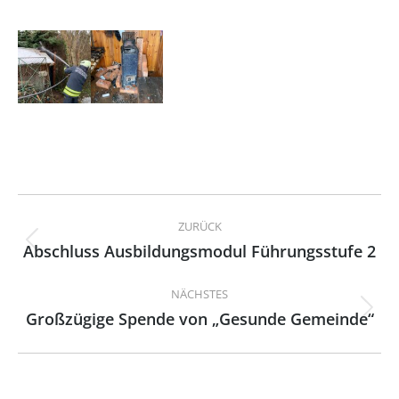
Kommentarnavigation
ZURÜCK
Abschluss Ausbildungsmodul Führungsstufe 2
Vorheriger
Beitrag:
NÄCHSTES
Großzügige Spende von „Gesunde Gemeinde“
Nächster
Beitrag: