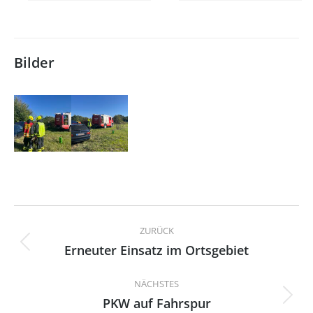
Bilder
Kommentarnavigation
ZURÜCK
Erneuter Einsatz im Ortsgebiet
Vorheriger
Beitrag:
NÄCHSTES
PKW auf Fahrspur
Nächster