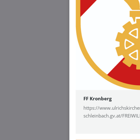
FF Kronberg
https://www.ulrichskirche
schleinbach.gv.at/FREIW