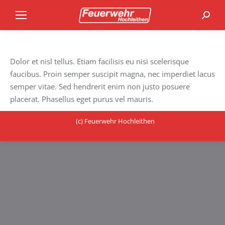
Search
Dolor et nisl tellus. Etiam facilisis eu nisi scelerisque
faucibus. Proin semper suscipit magna, nec imperdiet lacus
semper vitae. Sed hendrerit enim non justo posuere
placerat. Phasellus eget purus vel mauris.
(c) Feuerwehr Hochleithen