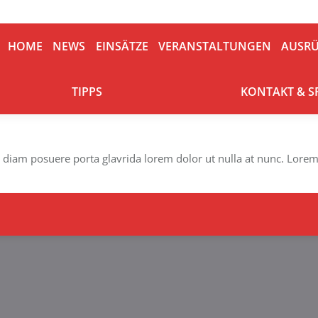
HOME
NEWS
EINSÄTZE
VERANSTALTUNGEN
AUSRÜ
HOME
NEWS
EINSÄTZE
VERANSTALTUNGEN
AUSR
TIPPS
KONTAKT & S
TIPPS
KONTAKT & 
 diam posuere porta glavrida lorem dolor ut nulla at nunc. Lore