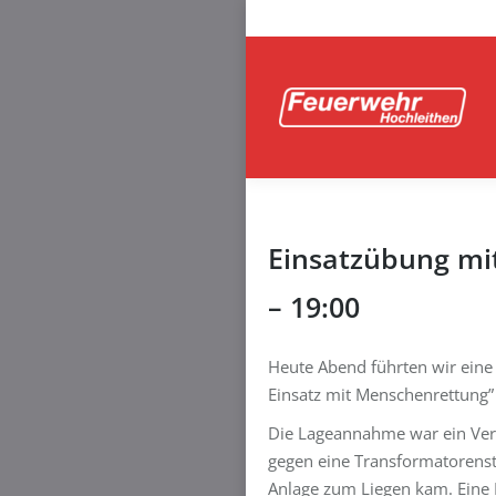
Einsatzübung mi
– 19:00
Heute Abend führten wir ein
Einsatz mit Menschenrettung”
Die Lageannahme war ein Verk
gegen eine Transformatorenst
Anlage zum Liegen kam. Eine