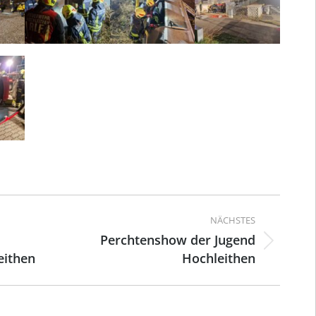
ation
NÄCHSTES
Perchtenshow der Jugend
Nächster
eithen
Hochleithen
Beitrag: