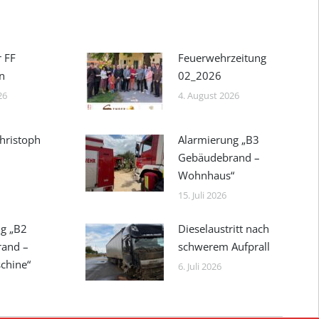
r FF
Feuerwehrzeitung
n
02_2026
26
4. August 2026
hristoph
Alarmierung „B3
Gebäudebrand –
Wohnhaus“
15. Juli 2026
g „B2
Dieselaustritt nach
rand –
schwerem Aufprall
chine“
6. Juli 2026