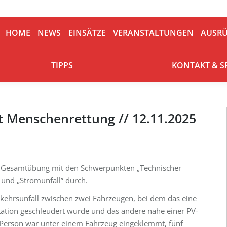
HOME
NEWS
EINSÄTZE
VERANSTALTUNGEN
AUSRÜ
HOME
NEWS
EINSÄTZE
VERANSTALTUNGEN
AUSR
TIPPS
KONTAKT & S
TIPPS
KONTAKT & 
t Menschenrettung // 12.11.2025
e Gesamtübung mit den Schwerpunkten „Technischer
 und „Stromunfall” durch.
ehrsunfall zwischen zwei Fahrzeugen, bei dem das eine
ation geschleudert wurde und das andere nahe einer PV-
 Person war unter einem Fahrzeug eingeklemmt, fünf