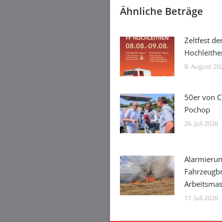
Ähnliche Beträge
Zeltfest de
Hochleithe
8. August 20
50er von C
Pochop
26. Juli 2026
Alarmierun
Fahrzeugb
Arbeitsmas
11. Juli 2026