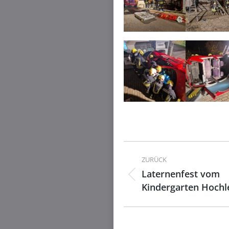
Kommentarnavig
ZURÜCK
Laternenfest vom
Vorheriger
Kindergarten Hochl
Beitrag: