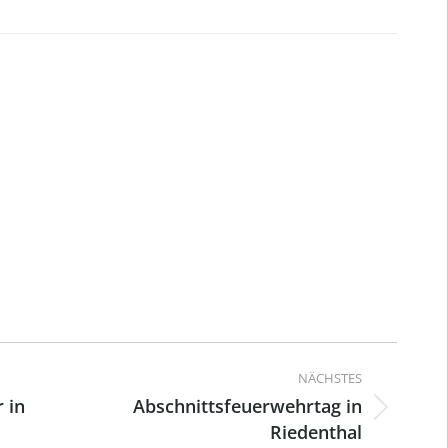
ation
NÄCHSTES
 in
Abschnittsfeuerwehrtag in
Nächster
Riedenthal
Beitrag: