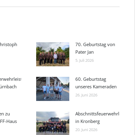
hristoph
70. Geburtstag von
Pater Jan
5. Juli 2026
erwehrleistungsbewerb
60. Geburtstag
dürnbach
unseres Kameraden
26. Juni 2026
en zu
Abschnittsfeuerwehrleistun
 FF-Haus
in Kronberg
20. Juni 2026