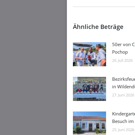
Ähnliche Beträge
50er von C
Pochop
26. Juli 2026
Bezirksfeu
in Wilden
27. Juni 2026
Kindergart
Besuch im
25. Juni 2026