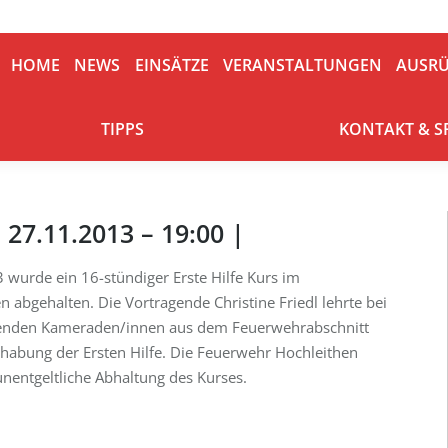
HOME
NEWS
EINSÄTZE
VERANSTALTUNGEN
AUSRÜ
HOME
NEWS
EINSÄTZE
VERANSTALTUNGEN
AUSR
TIPPS
KONTAKT & S
TIPPS
KONTAKT & 
| 27.11.2013 – 19:00 |
 wurde ein 16-stündiger Erste Hilfe Kurs im
abgehalten. Die Vortragende Christine Friedl lehrte bei
enden Kameraden/innen aus dem Feuerwehrabschnitt
dhabung der Ersten Hilfe. Die Feuerwehr Hochleithen
 unentgeltliche Abhaltung des Kurses.