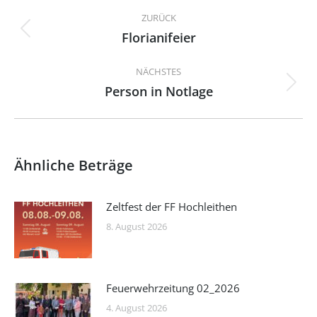
Kommentarnavigation
ZURÜCK
Florianifeier
Vorheriger
Beitrag:
NÄCHSTES
Person in Notlage
Nächster
Beitrag:
Ähnliche Beträge
Zeltfest der FF Hochleithen
8. August 2026
Feuerwehrzeitung 02_2026
4. August 2026