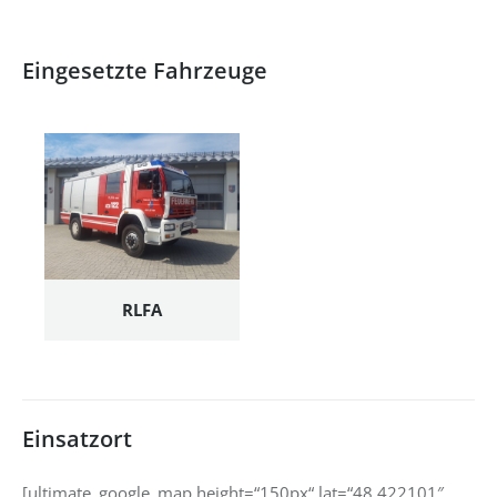
Eingesetzte Fahrzeuge
RLFA
Einsatzort
[ultimate_google_map height=“150px“ lat=“48.422101″