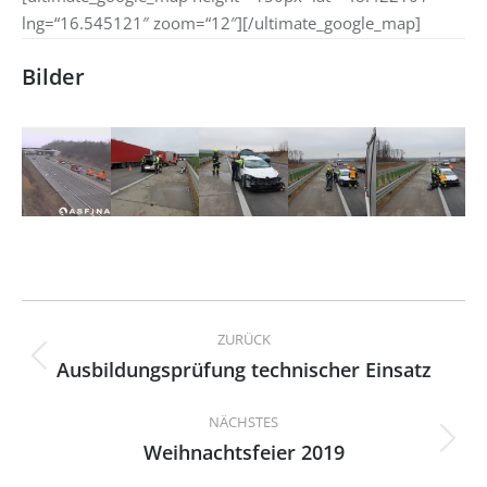
lng=“16.545121″ zoom=“12″][/ultimate_google_map]
Bilder
Kommentarnavigation
ZURÜCK
Ausbildungsprüfung technischer Einsatz
Vorheriger
Beitrag:
NÄCHSTES
Weihnachtsfeier 2019
Nächster
Beitrag: