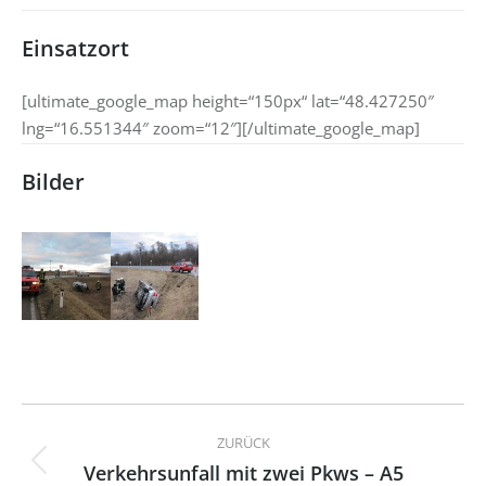
Einsatzort
[ultimate_google_map height=“150px“ lat=“48.427250″
lng=“16.551344″ zoom=“12″][/ultimate_google_map]
Bilder
Kommentarnavigation
ZURÜCK
Verkehrsunfall mit zwei Pkws – A5
Vorheriger