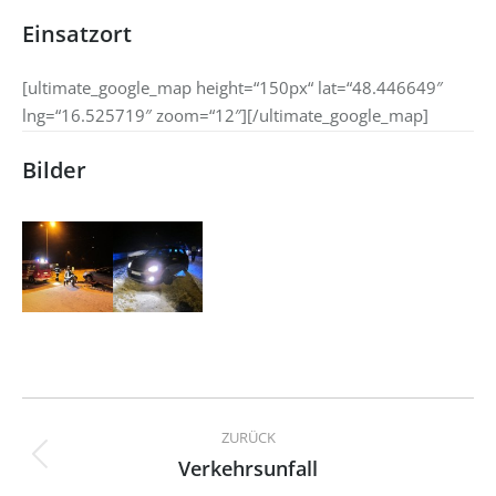
Einsatzort
[ultimate_google_map height=“150px“ lat=“48.446649″
lng=“16.525719″ zoom=“12″][/ultimate_google_map]
Bilder
Kommentarnavigation
ZURÜCK
Verkehrsunfall
Vorheriger
Beitrag: