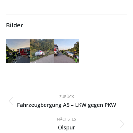
Bilder
Kommentarnavigation
ZURÜCK
Fahrzeugbergung A5 – LKW gegen PKW
Vorheriger
Beitrag:
NÄCHSTES
Ölspur
Nächster