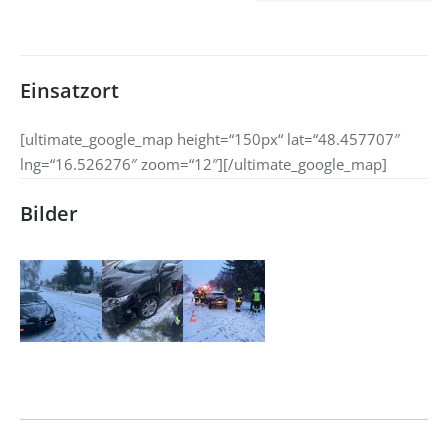
Einsatzort
[ultimate_google_map height=“150px“ lat=“48.457707″
lng=“16.526276″ zoom=“12″][/ultimate_google_map]
Bilder
Kommentarnavigation