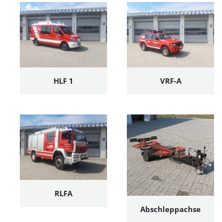
HLF 1
VRF-A
RLFA
Abschleppachse