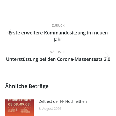
Kommentarnavigation
ZURÜCK
Erste erweitere Kommandositzung im neuen
Vorheriger
Jahr
Beitrag:
NÄCHSTES
Unterstützung bei den Corona-Massentests 2.0
Nächster
Beitrag:
Ähnliche Beträge
Zeltfest der FF Hochleithen
8. August 2026