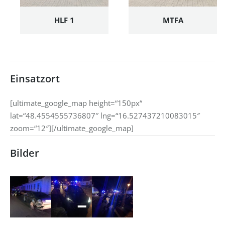
HLF 1
MTFA
Einsatzort
[ultimate_google_map height=“150px“
lat=“48.4554555736807″ lng=“16.527437210083015″
zoom=“12″][/ultimate_google_map]
Bilder