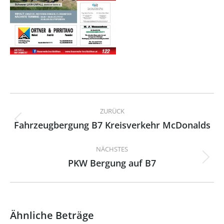
Kommentarnavigation
ZURÜCK
Fahrzeugbergung B7 Kreisverkehr McDonalds
Vorheriger
Beitrag:
NÄCHSTES
PKW Bergung auf B7
Nächster
Beitrag:
Ähnliche Beträge