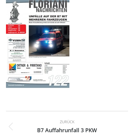
Kommentarnavigation
ZURÜCK
B7 Auffahrunfall 3 PKW
Vorheriger