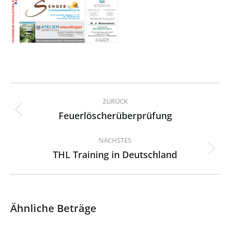
Kommentarnavigation
ZURÜCK
Feuerlöscherüberprüfung
Vorheriger
Beitrag:
NÄCHSTES
THL Training in Deutschland
Nächster
Beitrag:
Ähnliche Beträge