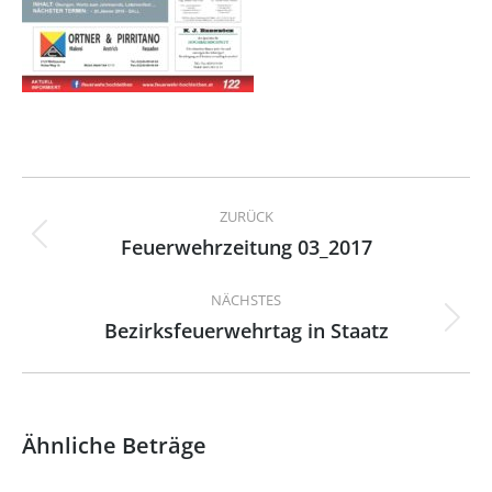
Kommentarnavigation
ZURÜCK
Feuerwehrzeitung 03_2017
Vorheriger
Beitrag:
NÄCHSTES
Bezirksfeuerwehrtag in Staatz
Nächster
Beitrag:
Ähnliche Beträge