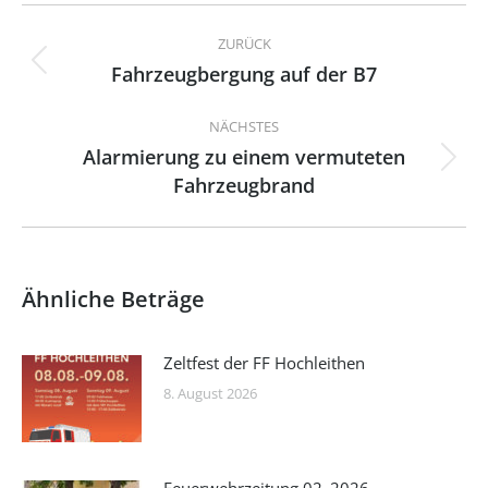
Kommentarnavigation
ZURÜCK
Fahrzeugbergung auf der B7
Vorheriger
Beitrag:
NÄCHSTES
Alarmierung zu einem vermuteten
Nächster
Fahrzeugbrand
Beitrag:
Ähnliche Beträge
Zeltfest der FF Hochleithen
8. August 2026
Feuerwehrzeitung 02_2026