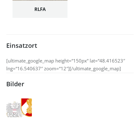
RLFA
Einsatzort
[ultimate_google_map height=“150px“ lat=“48.416523″
lng=“16.540637″ zoom=“12″][/ultimate_google_map]
Bilder