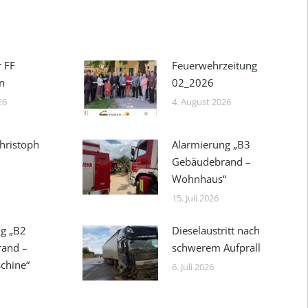
r FF
Feuerwehrzeitung
n
02_2026
26
4. August 2026
hristoph
Alarmierung „B3
Gebäudebrand –
Wohnhaus“
15. Juli 2026
g „B2
Dieselaustritt nach
rand –
schwerem Aufprall
chine“
6. Juli 2026