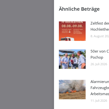
Ähnliche Beträge
Zeltfest de
Hochleithe
8. August 20
50er von C
Pochop
26. Juli 2026
Alarmierun
Fahrzeugb
Arbeitsmas
11. Juli 2026