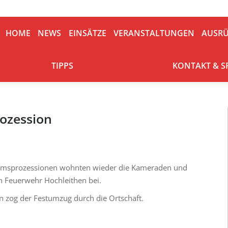
HOME
NEWS
EINSÄTZE
VERANSTALTUNGEN
AUSRÜ
HOME
NEWS
EINSÄTZE
VERANSTALTUNGEN
AUSR
TIPPS
KONTAKT & S
TIPPS
KONTAKT & 
ozession
hnamsprozessionen wohnten wieder die Kameraden und
n Feuerwehr Hochleithen bei.
 zog der Festumzug durch die Ortschaft.