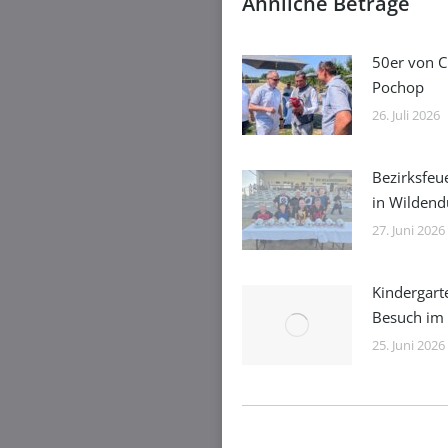
Ähnliche Beträge
50er von C
Pochop
26. Juli 2026
Bezirksfeu
in Wilden
27. Juni 2026
Kindergart
Besuch im
25. Juni 2026