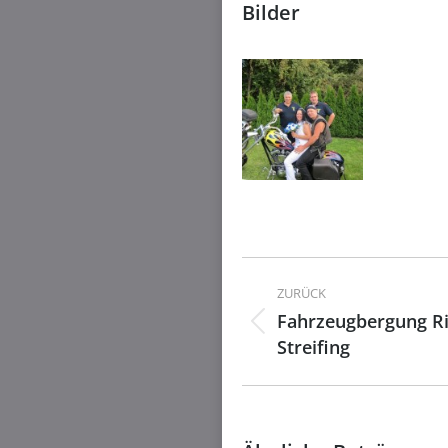
Bilder
Kommentarnavig
ZURÜCK
Fahrzeugbergung R
Vorheriger
Streifing
Beitrag: