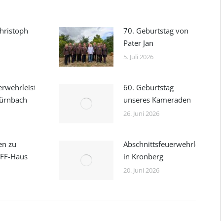
hristoph
70. Geburtstag von
Pater Jan
5. Juli 2026
erwehrleistungsbewerb
60. Geburtstag
dürnbach
unseres Kameraden
26. Juni 2026
en zu
Abschnittsfeuerwehrleistun
 FF-Haus
in Kronberg
20. Juni 2026