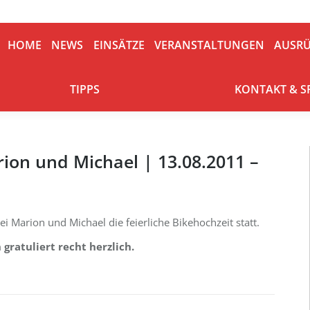
HOME
NEWS
EINSÄTZE
VERANSTALTUNGEN
AUSRÜ
HOME
NEWS
EINSÄTZE
VERANSTALTUNGEN
AUSR
TIPPS
KONTAKT & S
TIPPS
KONTAKT & 
ion und Michael | 13.08.2011 –
 Marion und Michael die feierliche Bikehochzeit statt.
gratuliert recht herzlich.
n