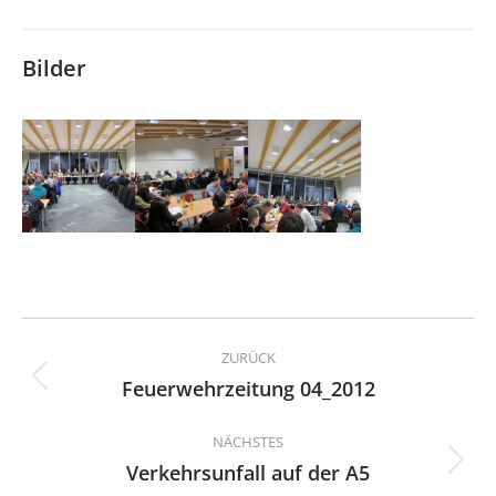
Bilder
Kommentarnavigation
ZURÜCK
Feuerwehrzeitung 04_2012
Vorheriger
Beitrag:
NÄCHSTES
Verkehrsunfall auf der A5
Nächster