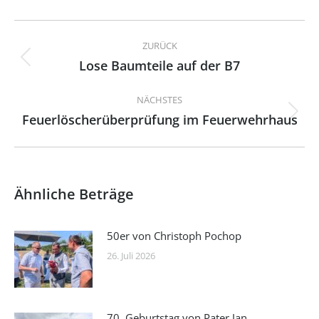
Kommentarnavigation
ZURÜCK
Lose Baumteile auf der B7
Vorheriger
Beitrag:
NÄCHSTES
Feuerlöscherüberprüfung im Feuerwehrhaus
Nächster
Beitrag:
Ähnliche Beträge
50er von Christoph Pochop
26. Juli 2026
70. Geburtstag von Pater Jan