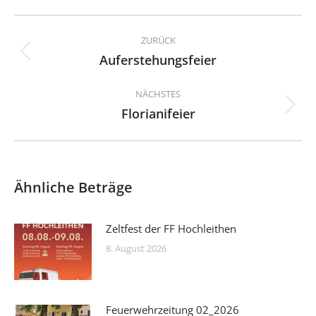
Kommentarnavigation
ZURÜCK
Auferstehungsfeier
Vorheriger
Beitrag:
NÄCHSTES
Florianifeier
Nächster
Beitrag:
Ähnliche Beträge
Zeltfest der FF Hochleithen
8. August 2026
Feuerwehrzeitung 02_2026