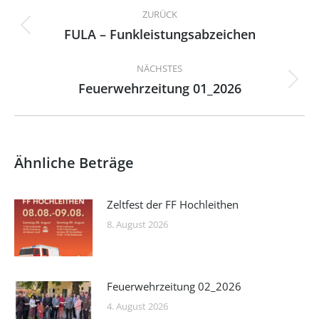
Kommentarnavigation
ZURÜCK
FULA – Funkleistungsabzeichen
Vorheriger
Beitrag:
NÄCHSTES
Feuerwehrzeitung 01_2026
Nächster
Beitrag:
Ähnliche Beträge
Zeltfest der FF Hochleithen
8. August 2026
Feuerwehrzeitung 02_2026
4. August 2026