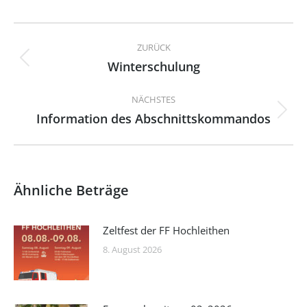
Kommentarnavigation
ZURÜCK
Winterschulung
Vorheriger
Beitrag:
NÄCHSTES
Information des Abschnittskommandos
Nächster
Beitrag:
Ähnliche Beträge
Zeltfest der FF Hochleithen
8. August 2026