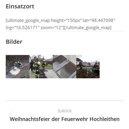
Einsatzort
[ultimate_google_map height=“150px“ lat=“48.447098″
lng=“16.526171″ zoom=“12″][/ultimate_google_map]
Bilder
Kommentarnavigation
ZURÜCK
Weihnachtsfeier der Feuerwehr Hochleithen
Vorheriger
Beitrag: