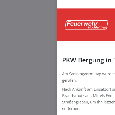
PKW Bergung in T
Am Samstagvormittag wurden w
gerufen.
Nach Ankunft am Einsatzort si
Brandschutz auf. Mittels End
Straßengraben, um ihn letzten
entfernen.