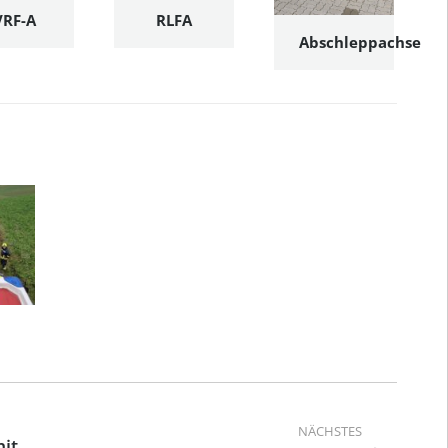
VRF-A
RLFA
Abschleppachse
ation
NÄCHSTES
it