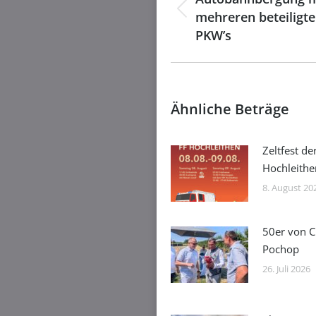
mehreren beteiligt
Vorheriger
Beitrag:
PKW’s
Ähnliche Beträge
Zeltfest de
Hochleithe
8. August 20
50er von C
Pochop
26. Juli 2026