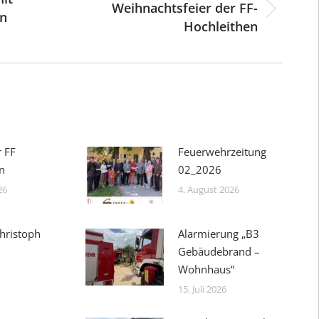
Weihnachtsfeier der FF-
en
Nächster
Hochleithen
Beitrag:
r FF
Feuerwehrzeitung
n
02_2026
26
4. August 2026
hristoph
Alarmierung „B3
Gebäudebrand –
Wohnhaus“
15. Juli 2026