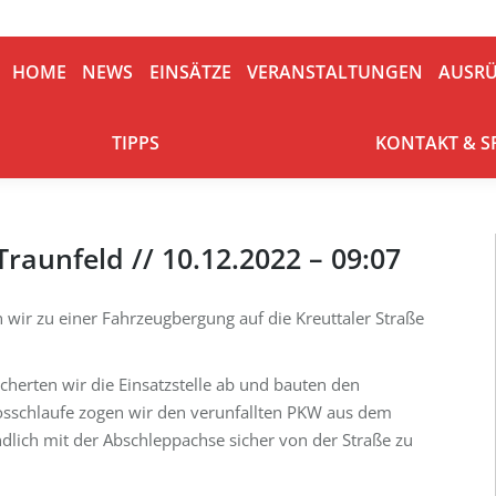
HOME
NEWS
EINSÄTZE
VERANSTALTUNGEN
AUSRÜ
HOME
NEWS
EINSÄTZE
VERANSTALTUNGEN
AUSR
TIPPS
KONTAKT & S
TIPPS
KONTAKT & 
raunfeld // 10.12.2022 – 09:07
ir zu einer Fahrzeugbergung auf die Kreuttaler Straße
cherten wir die Einsatzstelle ab und bauten den
losschlaufe zogen wir den verunfallten PKW aus dem
dlich mit der Abschleppachse sicher von der Straße zu