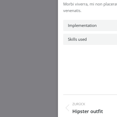
Morbi viverra, mi non placerat
venenatis.
Implementation
Skills used
Project
ZURÜCK
navigation
Hipster outfit
Previous