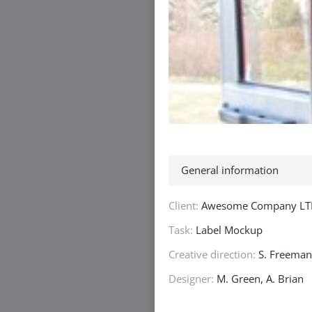
General information
Client:
Awesome Company L
Task:
Label Mockup
Creative direction:
S. Freeman
Designer:
M. Green, A. Brian