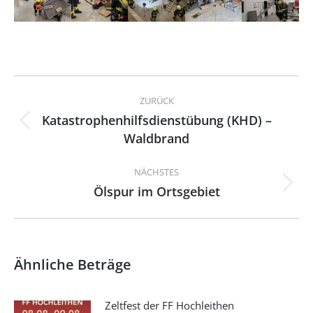
Kommentarnavigation
ZURÜCK
Katastrophenhilfsdienstübung (KHD) –
Vorheriger
Waldbrand
Beitrag:
NÄCHSTES
Ölspur im Ortsgebiet
Nächster
Beitrag:
Ähnliche Beträge
Zeltfest der FF Hochleithen